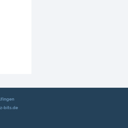
lfingen
z-bits.de