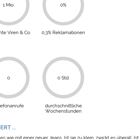
2 Mio.
0%
nte Viren & Co.
0,3% Reklamationen
0
0 Std.
lefonanrufe
durchschnittliche
Wochenstunden
T ...
e mit einer neuer Jeans. Ist sie zu klein, zwickt es überall. Ist