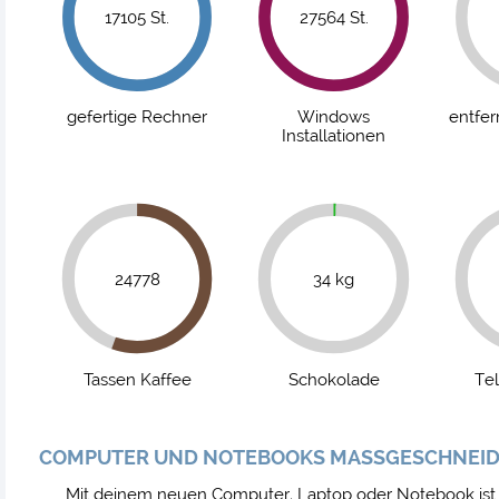
17105 St.
30954 St.
gefertige Rechner
Windows
entfer
Installationen
34004
148 kg
Tassen Kaffee
Schokolade
Te
COMPUTER UND NOTEBOOKS MASSGESCHNEIDER
Mit deinem neuen Computer, Laptop oder Notebook ist es wi