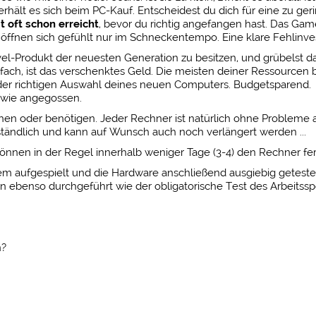
hält es sich beim PC-Kauf. Entscheidest du dich für eine zu ger
it oft schon erreicht
, bevor du richtig angefangen hast. Das Gam
 öffnen sich gefühlt nur im Schneckentempo. Eine klare Fehlinves
vel-Produkt der neuesten Generation zu besitzen, und grübelst d
ach, ist das verschenktes Geld. Die meisten deiner Ressourcen 
i der richtigen Auswahl deines neuen Computers. Budgetsparend.
 wie angegossen.
chen oder benötigen. Jeder Rechner ist natürlich ohne Probleme 
rständlich und kann auf Wunsch auch noch verlängert werden ...
nen in der Regel innerhalb weniger Tage (3-4) den Rechner fer
m aufgespielt und die Hardware anschließend ausgiebig getestet
 ebenso durchgeführt wie der obligatorische Test des Arbeitssp
n?