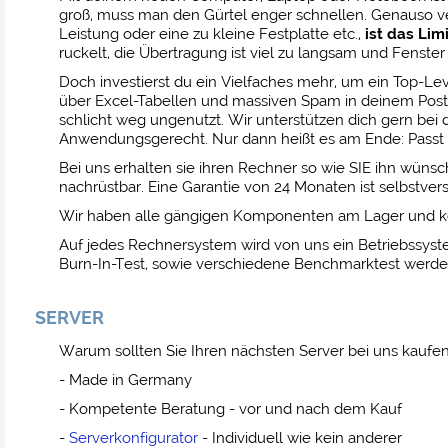
groß, muss man den Gürtel enger schnellen. Genauso ver
Leistung oder eine zu kleine Festplatte etc.,
ist das Lim
ruckelt, die Übertragung ist viel zu langsam und Fenster
Doch investierst du ein Vielfaches mehr, um ein Top-Le
über Excel-Tabellen und massiven Spam in deinem Postf
schlicht weg ungenutzt. Wir unterstützen dich gern be
Anwendungsgerecht. Nur dann heißt es am Ende: Passt
Bei uns erhalten sie ihren Rechner so wie SIE ihn wüns
nachrüstbar. Eine Garantie von 24 Monaten ist selbstve
Wir haben alle gängigen Komponenten am Lager und kön
Auf jedes Rechnersystem wird von uns ein Betriebssyste
Burn-In-Test, sowie verschiedene Benchmarktest werden
SERVER
Warum sollten Sie Ihren nächsten Server bei uns kaufe
- Made in Germany
- Kompetente Beratung - vor und nach dem Kauf
-
Serverkonfigurator
- Individuell wie kein anderer