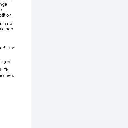
inge
e
tition.
ann nur
bleiben
auf- und
tigen.
. Ein
eichers.